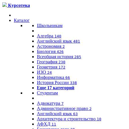
Курсотека
Каталог
Школьникам
Алгебра
140
Английский язык
481
Астрономия
2
Биология
426
Всеобщая история
285
География
230
Геометрия
172
ИЗО
24
Информатика
66
История России
338
Еще 17 категорий
Студентам
Адвокатура
7
Административное право
2
Английский язык
63
Архитектура и строительство
10
АФХД
11