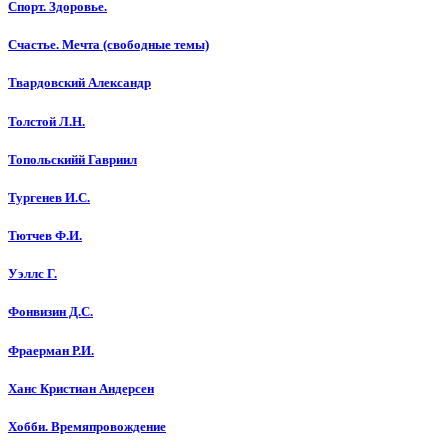
Спорт. Здоровье.
Счастье. Мечта (свободные темы)
Твардовский Александр
Толстой Л.Н.
Топольскийй Гавриил
Тургенев И.С.
Тютчев Ф.И.
Уэллс Г.
Фонвизин Д.С.
Фраерман Р.И.
Ханс Кристиан Андерсен
Хобби. Времяпровождение