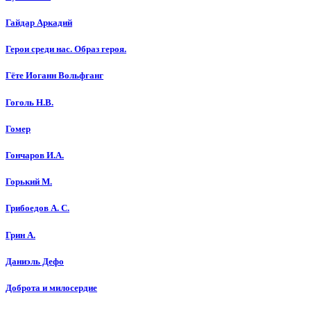
Гайдар Аркадий
Герои среди нас. Образ героя.
Гёте Иоганн Вольфганг
Гоголь Н.В.
Гомер
Гончаров И.А.
Горький М.
Грибоедов А. С.
Грин А.
Даниэль Дефо
Доброта и милосердие