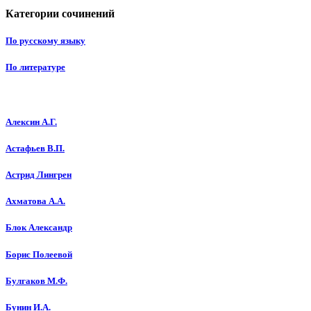
Категории
сочинений
По русскому языку
По литературе
Алексин А.Г.
Астафьев В.П.
Астрид Лингрен
Ахматова А.А.
Блок Александр
Борис Полеевой
Булгаков М.Ф.
Бунин И.А.