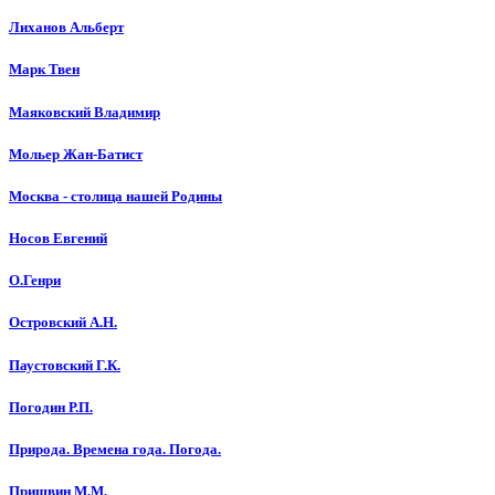
Лиханов Альберт
Марк Твен
Маяковский Владимир
Мольер Жан-Батист
Москва - столица нашей Родины
Носов Евгений
О.Генри
Островский А.Н.
Паустовский Г.К.
Погодин Р.П.
Природа. Времена года. Погода.
Пришвин М.М.