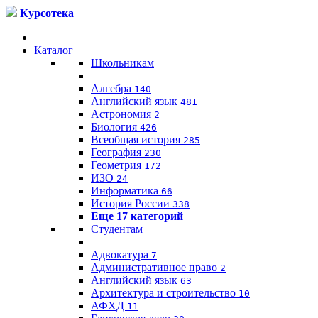
Курсотека
Каталог
Школьникам
Алгебра
140
Английский язык
481
Астрономия
2
Биология
426
Всеобщая история
285
География
230
Геометрия
172
ИЗО
24
Информатика
66
История России
338
Еще 17 категорий
Студентам
Адвокатура
7
Административное право
2
Английский язык
63
Архитектура и строительство
10
АФХД
11