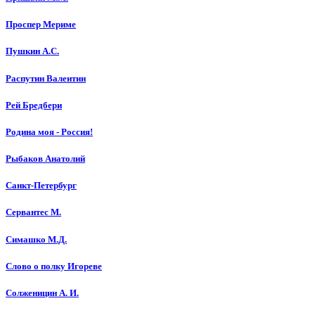
Проспер Мериме
Пушкин А.С.
Распутин Валентин
Рей Бредбери
Родина моя - Россия!
Рыбаков Анатолий
Санкт-Петербург
Сервантес М.
Симашко М.Д.
Слово о полку Игореве
Солженицин А. И.