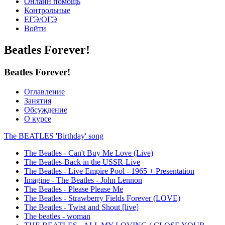
Онлайн помощь
Контрольные
ЕГЭ/ОГЭ
Войти
Beatles Forever!
Beatles Forever!
Оглавление
Занятия
Обсуждение
О курсе
The BEATLES 'Birthday' song
The Beatles - Can't Buy Me Love (Live)
The Beatles-Back in the USSR-Live
The Beatles - Live Empire Pool - 1965 + Presentation
Imagine - The Beatles - John Lennon
The Beatles - Please Please Me
The Beatles - Strawberry Fields Forever (LOVE)
The Beatles - Twist and Shout [live]
The beatles - woman