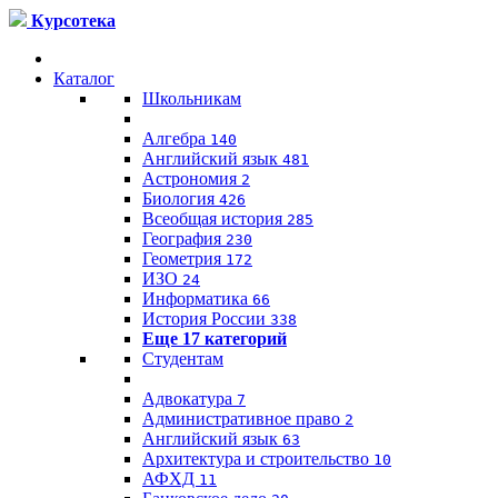
Курсотека
Каталог
Школьникам
Алгебра
140
Английский язык
481
Астрономия
2
Биология
426
Всеобщая история
285
География
230
Геометрия
172
ИЗО
24
Информатика
66
История России
338
Еще 17 категорий
Студентам
Адвокатура
7
Административное право
2
Английский язык
63
Архитектура и строительство
10
АФХД
11