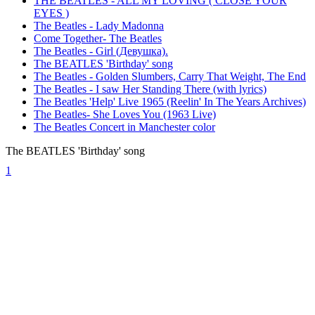
THE BEATLES - ALL MY LOVING ( CLOSE YOUR
EYES )
The Beatles - Lady Madonna
Come Together- The Beatles
The Beatles - Girl (Девушка).
The BEATLES 'Birthday' song
The Beatles - Golden Slumbers, Carry That Weight, The End
The Beatles - I saw Her Standing There (with lyrics)
The Beatles 'Help' Live 1965 (Reelin' In The Years Archives)
The Beatles- She Loves You (1963 Live)
The Beatles Concert in Manchester color
The BEATLES 'Birthday' song
1