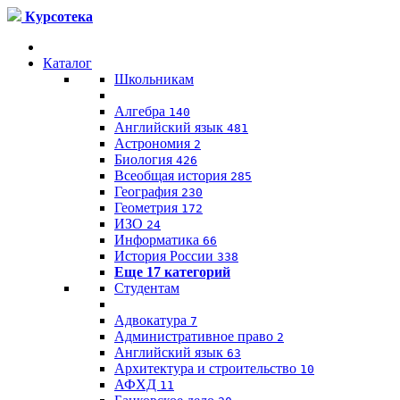
Курсотека
Каталог
Школьникам
Алгебра
140
Английский язык
481
Астрономия
2
Биология
426
Всеобщая история
285
География
230
Геометрия
172
ИЗО
24
Информатика
66
История России
338
Еще 17 категорий
Студентам
Адвокатура
7
Административное право
2
Английский язык
63
Архитектура и строительство
10
АФХД
11