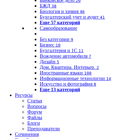
Банковское дело
20
БЖД
38
Биология и химия
46
Бухгалтерский учет и аудит
41
Еще 57 категорий
Самообразование
Без категории
9
Бизнес
10
Бухгалтерия и 1C
11
Вождение автомобиля
7
Дизайн
5
Дом. Квартира. Интерьер.
2
Иностранные языки
108
Информационные технологии
14
Искусство и фотография
8
Еще 13 категорий
Ресурсы
Статьи
Вопросы
Форум
Файлы
Блоги
Преподаватели
Сочинения