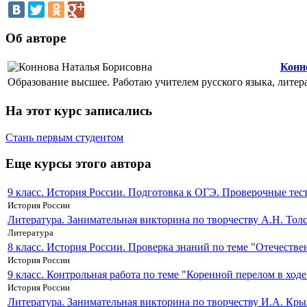
Об авторе
Конн
Образование высшее. Работаю учителем русского языка, литера
На этот курс записались
Стань первым студентом
Еще курсы этого автора
9 класс. История России. Подготовка к ОГЭ. Проверочные тест
История России
Литература. Занимательная викторина по творчеству А.Н. Тол
Литература
8 класс. История России. Проверка знаний по теме "Отечестве
История России
9 класс. Контрольная работа по теме "Коренной перелом в ход
История России
Литература. Занимательная викторина по творчеству И.А. Кры