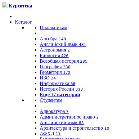
Курсотека
Каталог
Школьникам
Алгебра
140
Английский язык
481
Астрономия
2
Биология
426
Всеобщая история
285
География
230
Геометрия
172
ИЗО
24
Информатика
66
История России
338
Еще 17 категорий
Студентам
Адвокатура
7
Административное право
2
Английский язык
63
Архитектура и строительство
10
АФХД
11