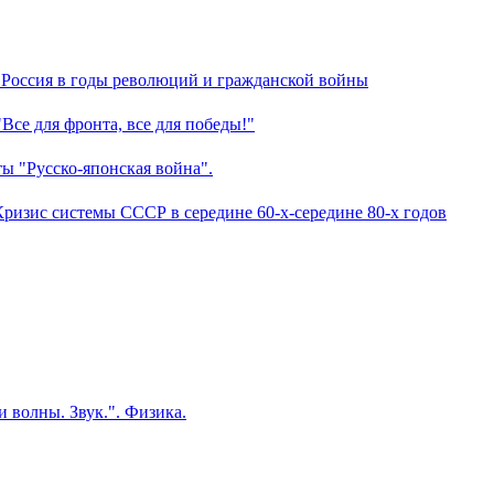
а. Россия в годы революций и гражданской войны
"Все для фронта, все для победы!"
ты "Русско-японская война".
 Кризис системы СССР в середине 60-х-середине 80-х годов
и волны. Звук.". Физика.