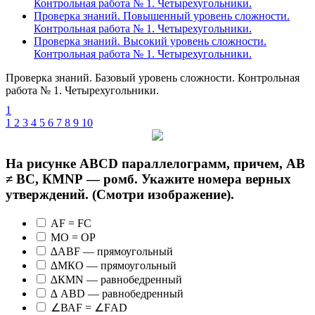
Контрольная работа № 1. Четырехугольники.
Проверка знаний. Повышенный уровень сложности.
Контрольная работа № 1. Четырехугольники.
Проверка знаний. Высокий уровень сложности.
Контрольная работа № 1. Четырехугольники.
Проверка знаний. Базовый уровень сложности. Контрольная
работа № 1. Четырехугольники.
1
1
2
3
4
5
6
7
8
9
10
На рисунке АВСD параллелограмм, причем, АВ
≠ ВС, КМNР — ромб. Укажите номера верных
утверждений. (Смотри изображение).
АF = FС
МО = ОР
∆АВF — прямоугольный
∆МКО — прямоугольный
∆КМN — равнобедренный
∆ АВD — равнобедренный
∠ВАF = ∠FАD