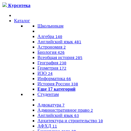
Курсотека
Каталог
Школьникам
Алгебра
140
Английский язык
481
Астрономия
2
Биология
426
Всеобщая история
285
География
230
Геометрия
172
ИЗО
24
Информатика
66
История России
338
Еще 17 категорий
Студентам
Адвокатура
7
Административное право
2
Английский язык
63
Архитектура и строительство
10
АФХД
11