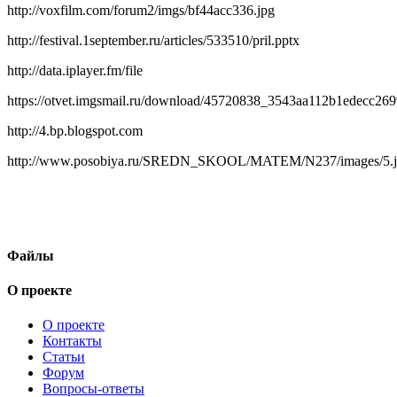
http://voxfilm.com/forum2/imgs/bf44acc336.jpg
http://festival.1september.ru/articles/533510/pril.pptx
http://data.iplayer.fm/file
https://otvet.imgsmail.ru/download/45720838_3543aa112b1edecc26
http://4.bp.blogspot.com
http://www.posobiya.ru/SREDN_SKOOL/MATEM/N237/images/5.
Файлы
О проекте
О проекте
Контакты
Статьи
Форум
Вопросы-ответы