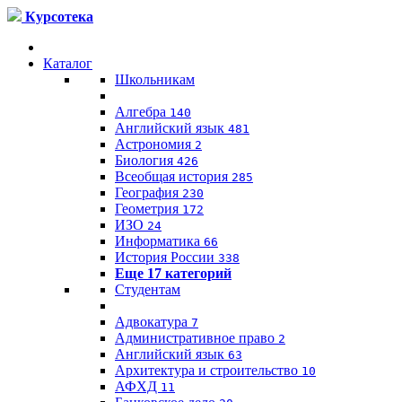
Курсотека
Каталог
Школьникам
Алгебра
140
Английский язык
481
Астрономия
2
Биология
426
Всеобщая история
285
География
230
Геометрия
172
ИЗО
24
Информатика
66
История России
338
Еще 17 категорий
Студентам
Адвокатура
7
Административное право
2
Английский язык
63
Архитектура и строительство
10
АФХД
11