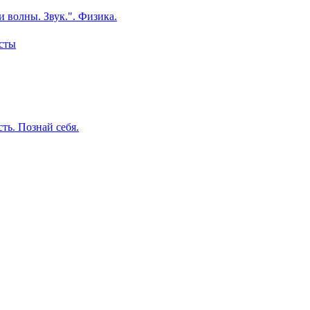
и волны. Звук.". Физика.
есты
ть. Познай себя.