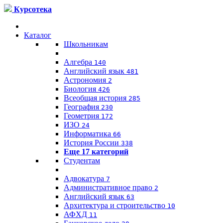
Курсотека
Каталог
Школьникам
Алгебра
140
Английский язык
481
Астрономия
2
Биология
426
Всеобщая история
285
География
230
Геометрия
172
ИЗО
24
Информатика
66
История России
338
Еще 17 категорий
Студентам
Адвокатура
7
Административное право
2
Английский язык
63
Архитектура и строительство
10
АФХД
11