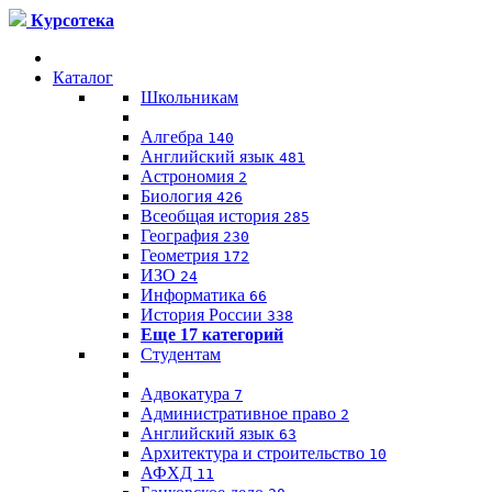
Курсотека
Каталог
Школьникам
Алгебра
140
Английский язык
481
Астрономия
2
Биология
426
Всеобщая история
285
География
230
Геометрия
172
ИЗО
24
Информатика
66
История России
338
Еще 17 категорий
Студентам
Адвокатура
7
Административное право
2
Английский язык
63
Архитектура и строительство
10
АФХД
11