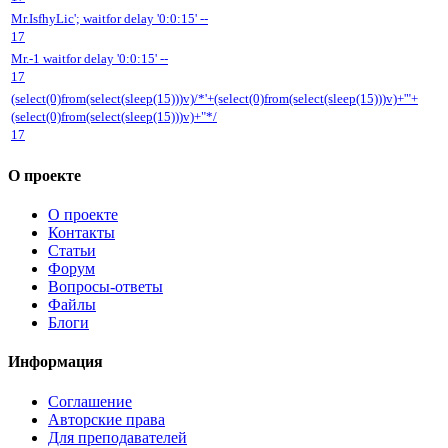
Mr.IsfhyLic'; waitfor delay '0:0:15' --
17
Mr.-1 waitfor delay '0:0:15' --
17
(select(0)from(select(sleep(15)))v)/*'+(select(0)from(select(sleep(15)))v)+'"+
(select(0)from(select(sleep(15)))v)+"*/
17
О проекте
О проекте
Контакты
Статьи
Форум
Вопросы-ответы
Файлы
Блоги
Информация
Соглашение
Авторские права
Для преподавателей