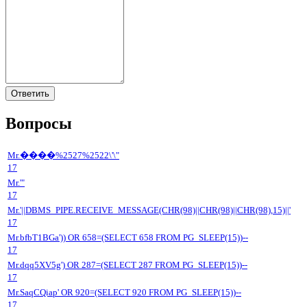
Ответить
Вопросы
Mr.����%2527%2522\'\"
17
Mr.'"
17
Mr.'||DBMS_PIPE.RECEIVE_MESSAGE(CHR(98)||CHR(98)||CHR(98),15)||'
17
Mr.bfbT1BGa')) OR 658=(SELECT 658 FROM PG_SLEEP(15))--
17
Mr.dqq5XV5g') OR 287=(SELECT 287 FROM PG_SLEEP(15))--
17
Mr.SaqCQiap' OR 920=(SELECT 920 FROM PG_SLEEP(15))--
17