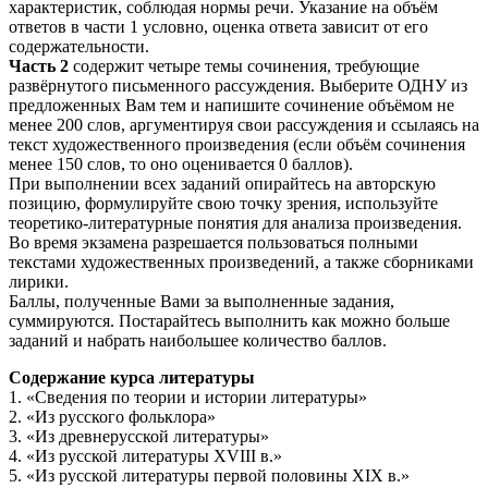
характеристик, соблюдая нормы речи. Указание на объём
ответов в части 1 условно, оценка ответа зависит от его
содержательности.
Часть 2
содержит четыре темы сочинения, требующие
развёрнутого письменного рассуждения. Выберите ОДНУ из
предложенных Вам тем и напишите сочинение объёмом не
менее 200 слов, аргументируя свои рассуждения и ссылаясь на
текст художественного произведения (если объём сочинения
менее 150 слов, то оно оценивается 0 баллов).
При выполнении всех заданий опирайтесь на авторскую
позицию, формулируйте свою точку зрения, используйте
теоретико-литературные понятия для анализа произведения.
Во время экзамена разрешается пользоваться полными
текстами художественных произведений, а также сборниками
лирики.
Баллы, полученные Вами за выполненные задания,
суммируются. Постарайтесь выполнить как можно больше
заданий и набрать наибольшее количество баллов.
Содержание курса литературы
1. «Сведения по теории и истории литературы»
2. «Из русского фольклора»
3. «Из древнерусской литературы»
4. «Из русской литературы XVIII в.»
5. «Из русской литературы первой половины XIX в.»